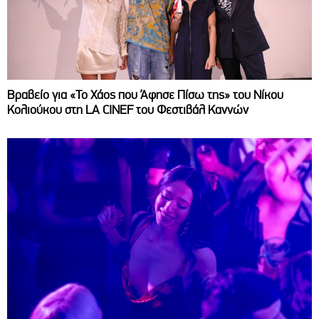
Βραβείο για «Το Χάος που Άφησε Πίσω της» του Νίκου
Κολιούκου στη LA CINEF του Φεστιβάλ Καννών