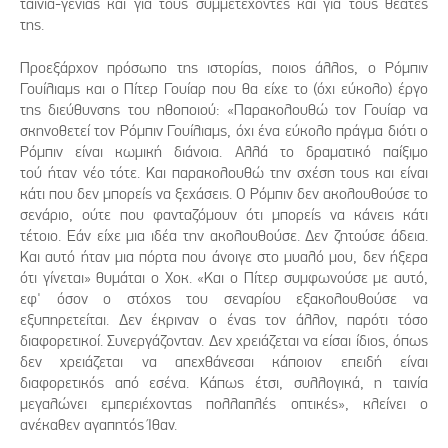
ταινία-γενιάς και για τους συμμετέχοντες και για τους θεατές
της.
Προεξάρχον πρόσωπο της ιστορίας, ποιος άλλος, ο Ρόμπιν
Γουίλιαμς και ο Πίτερ Γουίαρ που θα είχε το (όχι εύκολο) έργο
της διεύθυνσης του ηθοποιού: «Παρακολουθώ τον Γουίαρ να
σκηνοθετεί τον Ρόμπιν Γουίλιαμς, όχι ένα εύκολο πράγμα διότι ο
Ρόμπιν είναι κωμική διάνοια. Αλλά το δραματικό παίξιμο
τού ήταν νέο τότε. Και παρακολουθώ την σχέση τους και είναι
κάτι που δεν μπορείς να ξεχάσεις. Ο Ρόμπιν δεν ακολουθούσε το
σενάριο, ούτε που φανταζόμουν ότι μπορείς να κάνεις κάτι
τέτοιο. Εάν είχε μια ιδέα την ακολουθούσε. Δεν ζητούσε άδεια.
Και αυτό ήταν μια πόρτα που άνοιγε στο μυαλό μου, δεν ήξερα
ότι γίνεται» θυμάται ο Χοκ. «Και ο Πίτερ συμφωνούσε με αυτό,
εφ' όσον ο στόχος του σεναρίου εξακολουθούσε να
εξυπηρετείται. Δεν έκριναν ο ένας τον άλλον, παρότι τόσο
διαφορετικοί. Συνεργάζονταν. Δεν χρειάζεται να είσαι ίδιος, όπως
δεν χρειάζεται να απεχθάνεσαι κάποιον επειδή είναι
διαφορετικός από εσένα. Κάπως έτσι, συλλογικά, η ταινία
μεγαλώνει εμπεριέχοντας πολλαπλές οπτικές», κλείνει ο
ανέκαθεν αγαπητός Ίθαν.