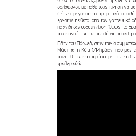
όπου οι διαγωνιζόμενοι πρέπει να 
δολοφόνοι, με κάθε τους κίνηση να μετ
φέρνει μεγαλύτερη χρηματική αμοι
εργάτης πείθεται από τον γοητευτικό 
παιχνίδι ως έσχατη λύση. Όμως, το θρά
του κοινού - και σε απειλή για ολόκληρ
Πλην του Πάουελ, στην ταινία συμμετέχ
Μέισι και η Κέιτι Ο’Μπράιαν, που μας 
ταινία θα κυκλοφορήσει με τον ελλην
τρέιλερ εδώ: