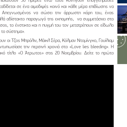
επιβιώσουν 30 ημέρες ενώ τους κυνηγούν επαγγελματίες
αδίδεται σε ένα αιμοδιψές κοινό και κάθε μέρα επιβίωσης να
βή. Απεγνωσμένος να σώσει την άρρωστη κόρη του, ένας
αλλά αδίστακτο παραγωγό της εκπομπής, να συμμετάσχει στο
σος, το ένστικτο και η πυγμή του τον μετατρέπουν σε είδωλο
ο το σύστημα».
ουν οι Τζος Μπρόλιν, Μάικλ Σέρα, Κόλμαν Ντομίνγκο, Γουίλιαμ
εντυπωσίασε την περσινή χρονιά στο «Love lies bleeding». Η
ικό τίτλο «Ο Άτρωτος» στις 20 Νοεμβρίου. Δείτε το πρώτο