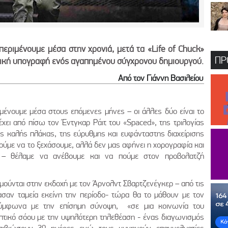
περιμένουμε μέσα στην χρονιά, μετά τα «Life of Chuck»
ΠΡ
τική υπογραφή ενός αγαπημένου σύγχρονου δημιουργού.
Από τον Γιάννη Βασιλείου
ιμένουμε μέσα στους επόμενες μήνες – οι άλλες δύο είναι το
έχει από πίσω τον Έντγκαρ Ράιτ του «Spaced», της τριλογίας
της καλής πλάκας, της εύρυθμης και ευφάνταστης διαχείρισης
μούμε να το ξεχάσουμε, αλλά δεν μας αφήνει η χορογραφία και
 – θέλαμε να ανέβουμε και να πούμε στον προβολατζή
υμούνται στην εκδοχή με τον Άρνολντ Σβαρτζενέγκερ – από τις
ασαν ταμεία εκείνη την περίοδο- τώρα θα το μάθουν με τον
ύμφωνα με την επίσημη σύνοψη, «σε μια κοινωνία του
οπτικό σόου με την υψηλότερη τηλεθέαση - ένας διαγωνισμός