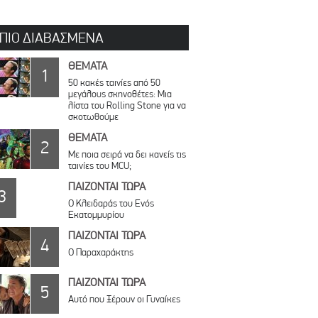
 ΠΙΟ ΔΙΑΒΑΣΜΕΝΑ
ΘΕΜΑΤΑ
1
50 κακές ταινίες από 50
μεγάλους σκηνοθέτες: Μια
λίστα του Rolling Stone για να
σκοτωθούμε
ΘΕΜΑΤΑ
2
Με ποια σειρά να δει κανείς τις
ταινίες του MCU;
ΠΑΙΖΟΝΤΑΙ ΤΩΡΑ
3
Ο Κλειδαράς του Ενός
Εκατομμυρίου
ΠΑΙΖΟΝΤΑΙ ΤΩΡΑ
4
Ο Παραχαράκτης
ΠΑΙΖΟΝΤΑΙ ΤΩΡΑ
5
Αυτό που Ξέρουν οι Γυναίκες