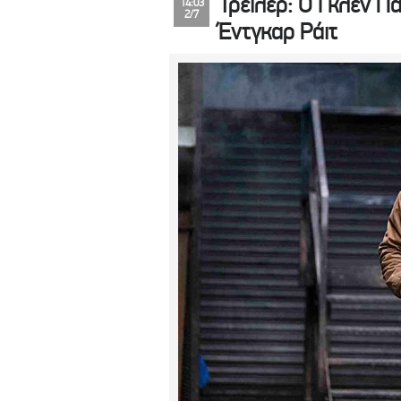
Τρέιλερ: Ο Γκλεν Π
14:03
2/7
Έντγκαρ Ράιτ