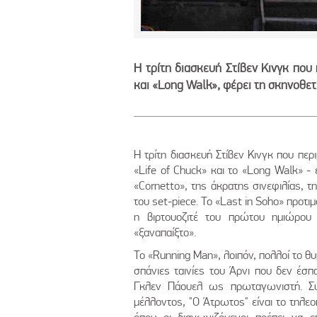
Η τρίτη διασκευή Στίβεν Κινγκ που 
και «Long Walk», φέρει τη σκηνοθε
Η τρίτη διασκευή Στίβεν Κινγκ που περ
«Life of Chuck» και το «Long Walk» - 
«Cornetto», της άκρατης σινεφιλίας, 
του set-piece. Το «Last in Soho» προτι
η βιρτουοζιτέ του πρώτου ημιώρου
«ξαναπαίξτο».
Το «Running Man», λοιπόν, πολλοί το θ
σπάνιες ταινίες του Άρνι που δεν έσπ
Γκλεν Πάουελ ως πρωταγωνιστή. Σ
μέλλοντος, "Ο Άτρωτος" είναι το τηλε