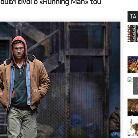
άουελ είναι ο «Running Man» του
ΤΑ