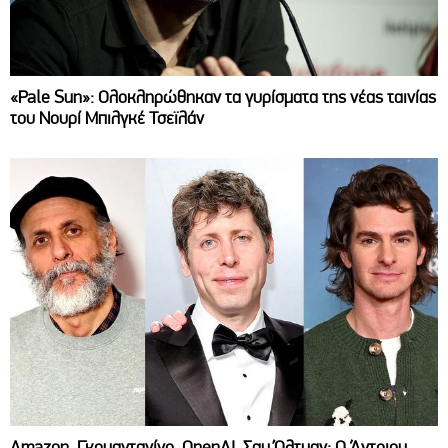
«Pale Sun»: Ολοκληρώθηκαν τα γυρίσματα της νέας ταινίας
του Νουρί Μπιλγκέ Τσεϊλάν
Amazon, Γκουαντανίνο, OpenAI, Σαμ Όλτμαν: Ο Άντριου