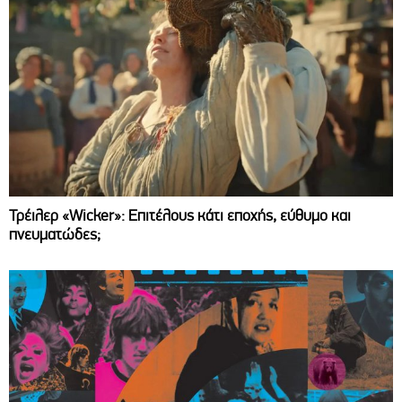
Τρέιλερ «Wicker»: Επιτέλους κάτι εποχής, εύθυμο και
πνευματώδες;