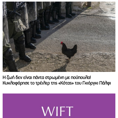
Η ζωή δεν είναι πάντα στρωμένη με πούπουλα!
Κυκλοφόρησε το τρέιλερ της «Κότας» του Γκιόργκι Πάλφι