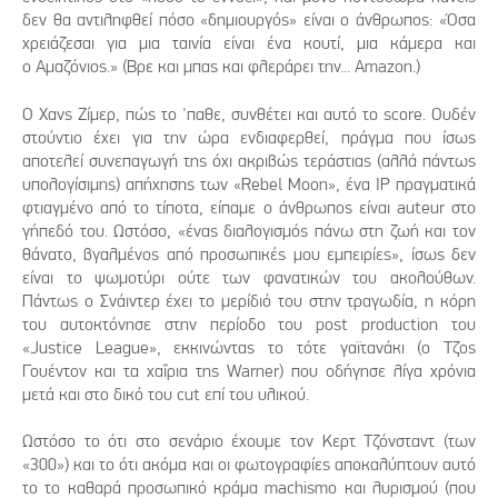
δεν θα αντιληφθεί πόσο «δημιουργός» είναι ο άνθρωπος: «Όσα
χρειάζεσαι για μια ταινία είναι ένα κουτί, μια κάμερα και
ο Αμαζόνιος.» (Βρε και μπας και φλεράρει την... Amazon.)
Ο Χανς Ζίμερ, πώς το 'παθε, συνθέτει και αυτό το score. Ουδέν
στούντιο έχει για την ώρα ενδιαφερθεί, πράγμα που ίσως
αποτελεί συνεπαγωγή της όχι ακριβώς τεράστιας (αλλά πάντως
υπολογίσιμης) απήχησης των «Rebel Moon», ένα IP πραγματικά
φτιαγμένο από το τίποτα, είπαμε ο άνθρωπος είναι auteur στο
γήπεδό του. Ωστόσο, «ένας διαλογισμός πάνω στη ζωή και τον
θάνατο, βγαλμένος από προσωπικές μου εμπειρίες», ίσως δεν
είναι το ψωμοτύρι ούτε των φανατικών του ακολούθων.
Πάντως ο Σνάιντερ έχει το μερίδιό του στην τραγωδία, η κόρη
του αυτοκτόνησε στην περίοδο του post production του
«Justice League», εκκινώντας το τότε γαϊτανάκι (ο Τζος
Γουέντον και τα χαΐρια της Warner) που οδήγησε λίγα χρόνια
μετά και στο δικό του cut επί του υλικού.
Ωστόσο το ότι στο σενάριο έχουμε τον Κερτ Τζόνσταντ (των
«300») και το ότι ακόμα και οι φωτογραφίες αποκαλύπτουν αυτό
το το καθαρά προσωπικό κράμα machismo και λυρισμού (που