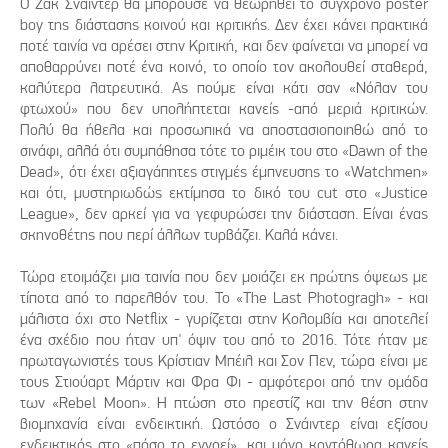
Ο Ζακ Σνάιντερ θα μπορούσε να θεωρηθεί το σύγχρονο poster
boy της διάστασης κοινού και κριτικής. Δεν έχει κάνει πρακτικά
ποτέ ταινία να αρέσει στην Κριτική, και δεν φαίνεται να μπορεί να
αποθαρρύνει ποτέ ένα κοινό, το οποίο τον ακολουθεί σταθερά,
καλύτερα λατρευτικά. Ας πούμε είναι κάτι σαν «Νόλαν του
φτωχού» που δεν υπολήπτεται κανείς -από μεριά κριτικών.
Πολύ θα ήθελα και προσωπικά να αποστασιοποιηθώ από το
σινάφι, αλλά ότι συμπάθησα τότε το ριμέικ του στο «Dawn of the
Dead», ότι έχει αξιαγάπητες στιγμές έμπνευσης το «Watchmen»
και ότι, μυστηριωδώς εκτίμησα το δικό του cut στο «Justice
League», δεν αρκεί για να γεφυρώσει την διάσταση. Είναι ένας
σκηνοθέτης που περί άλλων τυρβάζει. Καλά κάνει.
Τώρα ετοιμάζει μια ταινία που δεν μοιάζει εκ πρώτης όψεως με
τίποτα από το παρελθόν του. Το «The Last Photogragh» - και
μάλιστα όχι στο Netflix - γυρίζεται στην Κολομβία και αποτελεί
ένα σχέδιο που ήταν υπ' όψιν του από το 2016. Τότε ήταν με
πρωταγωνιστές τους Κρίστιαν Μπέιλ και Σον Πεν, τώρα είναι με
τους Στιούαρτ Μάρτιν και Φρα Φι - αμφότεροι από την ομάδα
των «Rebel Moon». Η πτώση στο πρεστίζ και την θέση στην
βιομηχανία είναι ενδεικτική. Ωστόσο ο Σνάιντερ είναι εξίσου
ενδεικτικός στο «πόσο το εννοεί», και μόνο κοντόθωρα κανείς