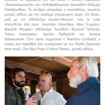
«Ξανασταυρώνεται» του πολυβραβευμένου σκηνοθέτη Θοδωρή
Παπαδουλάκη. Το σενάριο υπογράφει ο σκηνοθέτης, γνωστός
μεταξύ άλλων για την ιδιαίτερα επιτυχημένη σειρά «Το Νησί»,
μαζί με την Αλεξάνδρα Δυράνη-Μαούνη, ενώ το καστ
αποτελείται από τους: Αναστάση Λαουλάκο, Κίκα Γεωργίου,
Βαγγέλη Μουρίκη, Αλέξανδρο Λογοθέτη, Φωτεινή Πελούζο,
Γιάννη Αναστασάκη, Ορέστη Παλιαδέλη και Simone
Baldasseroni. Στην ταινία συμμετέχει ο Maurizio Lombardi, ο
οποίος στο παρελθόν έχει συνεργαστεί με τον Πάολο Σορεντίνο
στην σειρά «The New Pope /Ο Νέος Πάπας», μεταξύ άλλων.