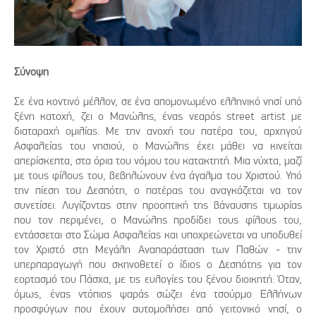
Σύνοψη
Σε ένα κοντινό μέλλον, σε ένα απομονωμένο ελληνικό νησί υπό
ξένη κατοχή, ζει ο Μανώλης, ένας νεαρός street artist με
διαταραχή ομιλίας. Με την ανοχή του πατέρα του, αρχηγού
Ασφαλείας του νησιού, ο Μανώλης έχει μάθει να κινείται
απερίσκεπτα, στα όρια του νόμου του κατακτητή. Μια νύχτα, μαζί
με τους φίλους του, βεβηλώνουν ένα άγαλμα του Χριστού. Υπό
την πίεση του Δεσπότη, ο πατέρας του αναγκάζεται να τον
συνετίσει. Λυγίζοντας στην προοπτική της βάναυσης τιμωρίας
που τον περιμένει, ο Μανώλης προδίδει τους φίλους του,
εντάσσεται στο Σώμα Ασφαλείας και υποχρεώνεται να υποδυθεί
τον Χριστό στη Μεγάλη Αναπαράσταση των Παθών - την
υπερπαραγωγή που σκηνοθετεί ο ίδιος ο Δεσπότης για τον
εορτασμό του Πάσχα, με τις ευλογίες του ξένου διοικητή. Όταν,
όμως, ένας ντόπιος ψαράς σώζει ένα τσούρμο Ελλήνων
προσφύγων που έχουν αυτομολήσει από γειτονικό νησί, ο