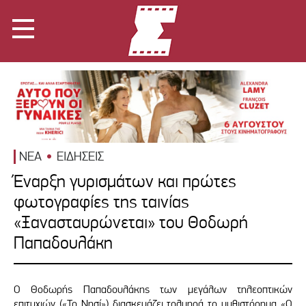
ΝΕΑ
ΕΙΔΗΣΕΙΣ
Έναρξη γυρισμάτων και πρώτες
φωτογραφίες της ταινίας
«Ξανασταυρώνεται» του Θοδωρή
Παπαδουλάκη
Ο Θοδωρής Παπαδουλάκης των μεγάλων τηλεοπτικών
επιτυχιών («Το Νησί») διασκευάζει τολμηρά το μυθιστόρημα «Ο