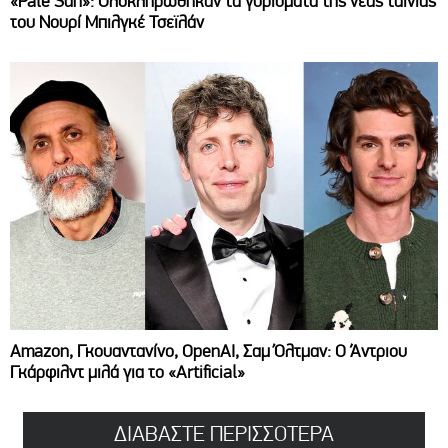
«Pale Sun»: Ολοκληρώθηκαν τα γυρίσματα της νέας ταινίας
του Νουρί Μπιλγκέ Τσεϊλάν
Amazon, Γκουαντανίνο, OpenAI, Σαμ Όλτμαν: Ο Άντριου
Γκάρφιλντ μιλά για το «Artificial»
ΔΙΑΒΑΣΤΕ ΠΕΡΙΣΣΟΤΕΡΑ