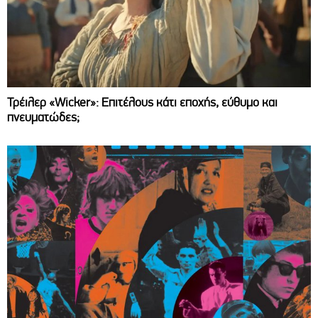
Τρέιλερ «Wicker»: Επιτέλους κάτι εποχής, εύθυμο και
πνευματώδες;