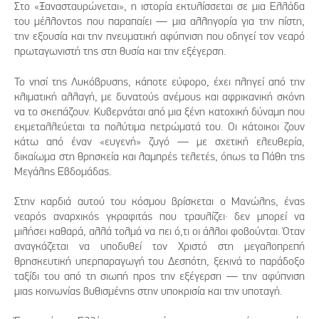
Στο «Ξανασταυρώνεται», η ιστορία εκτυλίσσεται σε μια Ελλάδα
του μέλλοντος που παραπαίει — μια αλληγορία για την πίστη,
την εξουσία και την πνευματική αφύπνιση που οδηγεί τον νεαρό
πρωταγωνιστή της στη θυσία και την εξέγερση.
Το νησί της Λυκόβρυσης, κάποτε εύφορο, έχει πληγεί από την
κλιματική αλλαγή, με δυνατούς ανέμους και αφρικανική σκόνη
να το σκεπάζουν. Κυβερνάται από μια ξένη κατοχική δύναμη που
εκμεταλλεύεται τα πολύτιμα πετρώματά του. Οι κάτοικοι ζουν
κάτω από έναν «ευγενή» ζυγό — με σχετική ελευθερία,
δικαίωμα στη θρησκεία και λαμπρές τελετές, όπως τα Πάθη της
Μεγάλης Εβδομάδας.
Στην καρδιά αυτού του κόσμου βρίσκεται ο Μανώλης, ένας
νεαρός αναρχικός γκραφιτάς που τραυλίζει· δεν μπορεί να
μιλήσει καθαρά, αλλά τολμά να πει ό,τι οι άλλοι φοβούνται. Όταν
αναγκάζεται να υποδυθεί τον Χριστό στη μεγαλοπρεπή
θρησκευτική υπερπαραγωγή του Δεσπότη, ξεκινά το παράδοξο
ταξίδι του από τη σιωπή προς την εξέγερση — την αφύπνιση
μιας κοινωνίας βυθισμένης στην υποκρισία και την υποταγή.