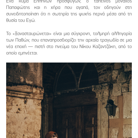
Ένα κύμα Ελλήνων προσφύγων, ο ταπεινός μοναχός
Παπαφώτης και η χήρα που αγαπά, τον οδηγούν στη
συνειδητοποίηση ότι η σωτηρία της ψυχής περνά μέσα από τη
θυσία του Εγώ.
Το «Ξανασταυρώνεται» είναι μια σύγχρονη, τολμηρή αλληγορία
των Παθών, που επαναπροσδιορίζει την αρχαία τραγωδία σε μια
νέα εποχή — πιστή στο πνεύμα του Νίκου Καζαντζάκη, από το
οποίο εμπνέεται.