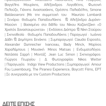
Βαγγέλης Μουρίκης, Αλέξανδρος Λογοθέτης, Φωτεινή
Πελούζο, Γιάννης Αναστασάκης, Ορέστης Παλιαδέλης, Simone
Baldasseroni |Με την συμμετοχή του Maurizio Lombardi
| Σενάριο: Θοδωρής Παπαδουλάκης & Αλεξάνδρα Δυράνη-
Μαούνη | Βασισμένο στο βιβλίο του Νίκου Καζαντζάκη «Ο
Χριστός Ξανασταυρώνεται» | Εκδόσεις Διόπτρα & Νίκη Σταύρου
| Σκηνοθεσία : Θοδωρής Παπαδουλάκης | Παραγωγοί : Ιωάννα
Δάβη & Δημήτρης Ξενάκης | Συμπαραγωγοί: Claudio Esposito,
Alexander Dumreicher Ivanceau, Bady Minck, Μαρίνος
Χαραλάμπους | Μουσική: Minos Matsas | Ενδυματολόγος:
Νατάσσα Σαρρή | Μοντάζ: Jean Luc Simon | Σκηνογράφος:
Γιώργος Γεωργίου | Δ. Φωτογραφίας: Nikos Welter
| Παραγωγός: Indigo View Productions | Συμπαραγωγοί: Amour
Fou Luxembourg, The Piranesi Experience, Boycott Films, ΕΡΤ
| Σε συνεργασία με την Custom Productions
ΔΕΙΤΕ ΕΠΙΣΗΣ