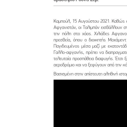
Καμπούλ, 15 Αυγούστου 2021. Καθώς οι
Αφγανιστάν, οι Ταλιμπάν εισβάλλουν σ
την πόλη στο χάος. Χιλιάδες Αφγανο
πρεσβεία, όπου ο διοικητής Μοχάμεντ
Παγιδευμένος μέσα μαζί με εκατοντάδε
Γαλλο-αφγανής, πρέπει να διαπραγματε
τελευταία προσπάθεια διαφυγής. Έτσι 
αεροδρόμιο και να ξεφύγουν από την κό
Βασισμένη στην απίστευτη αληθινή ιστο