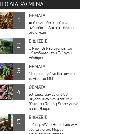
 ΠΙΟ ΔΙΑΒΑΣΜΕΝΑ
ΘΕΜΑΤΑ
1
Από την καλή κι απ’ την
ανάποδη: Η Αρχαία Ελλάδα
στο σινεμά
ΕΙΔΗΣΕΙΣ
2
Ο Ντενί Βιλνέβ αγαπάει τον
«Κυνόδοντα» του Γιώργου
Λάνθιμου
ΘΕΜΑΤΑ
3
Με ποια σειρά να δει κανείς τις
ταινίες του MCU;
ΘΕΜΑΤΑ
4
50 κακές ταινίες από 50
μεγάλους σκηνοθέτες: Μια
λίστα του Rolling Stone για να
σκοτωθούμε
ΕΙΔΗΣΕΙΣ
5
Τρέιλερ «Wild Horse Nine»: Η
νέα ταινία του Μάρτιν