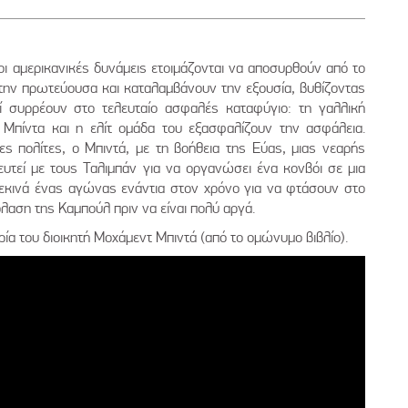
 αμερικανικές δυνάμεις ετοιμάζονται να αποσυρθούν από το
την πρωτεύουσα και καταλαμβάνουν την εξουσία, βυθίζοντας
ί συρρέουν στο τελευταίο ασφαλές καταφύγιο: τη γαλλική
 Μπίντα και η ελίτ ομάδα του εξασφαλίζουν την ασφάλεια.
ς πολίτες, ο Μπιντά, με τη βοήθεια της Εύας, μιας νεαρής
υτεί με τους Ταλιμπάν για να οργανώσει ένα κονβόι σε μια
ξεκινά ένας αγώνας ενάντια στον χρόνο για να φτάσουν στο
λαση της Καμπούλ πριν να είναι πολύ αργά.
ρία του διοικητή Μοχάμεντ Μπιντά (από το ομώνυμο βιβλίο).