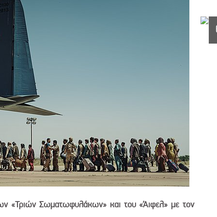
ων «Τριών Σωματωφυλάκων» και του «Άιφελ» με τον