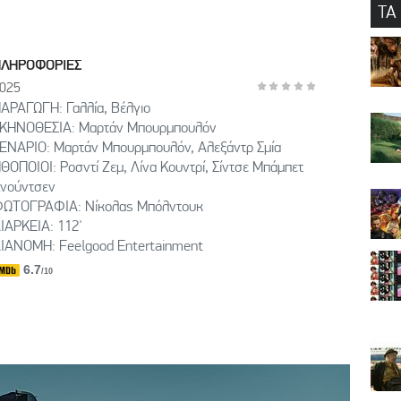
ΤΑ
ΠΛΗΡΟΦΟΡΙΕΣ
025
ΑΡΑΓΩΓΗ: Γαλλία, Βέλγιο
ΚΗΝΟΘΕΣΙΑ: Μαρτάν Μπουρμπουλόν
ΕΝΑΡΙΟ: Μαρτάν Μπουρμπουλόν, Αλεξάντρ Σμία
ΘΟΠΟΙΟΙ: Ροσντί Ζεμ, Λίνα Κουντρί, Σίντσε Μπάμπετ
νούντσεν
ΩΤΟΓΡΑΦΙΑ: Νίκολας Μπόλντουκ
ΙΑΡΚΕΙΑ: 112'
ΙΑΝΟΜΗ: Feelgood Entertainment
6.7
/10