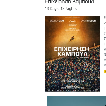
Επιχείρηση Καμπούλ
13 Days, 13 Nights
2
Π
Σ
Σ
Η
Κ
Φ
Δ
Δ