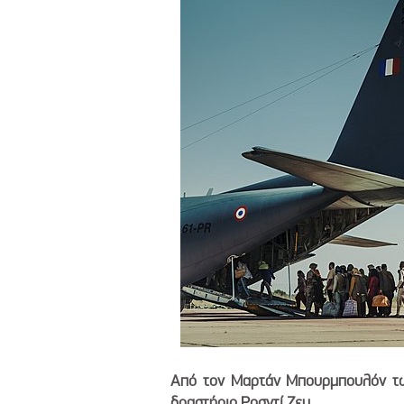
Από τον Μαρτάν Μπουρμπουλόν τ
δραστήριο Ροσντί Ζεμ.