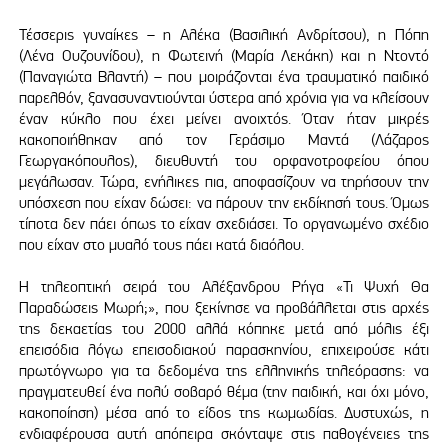
Τέσσερις γυναίκες – η Αλέκα (Βασιλική Ανδρίτσου), η Πόπη
(Λένα Ουζουνίδου), η Φωτεινή (Μαρία Λεκάκη) και η Ντοντό
(Παναγιώτα Βλαντή) – που μοιράζονται ένα τραυματικό παιδικό
παρελθόν, ξανασυναντιούνται ύστερα από χρόνια για να κλείσουν
έναν κύκλο που έχει μείνει ανοιχτός. Όταν ήταν μικρές
κακοποιήθηκαν από τον Γεράσιμο Μαντά (Λάζαρος
Γεωργακόπουλος), διευθυντή του ορφανοτροφείου όπου
μεγάλωσαν. Τώρα, ενήλικες πια, αποφασίζουν να τηρήσουν την
υπόσχεση που είχαν δώσει: να πάρουν την εκδίκησή τους. Όμως
τίποτα δεν πάει όπως το είχαν σχεδιάσει. Το οργανωμένο σχέδιο
που είχαν στο μυαλό τους πάει κατά διαόλου.
Η τηλεοπτική σειρά του Αλέξανδρου Ρήγα «Τι Ψυχή Θα
Παραδώσεις Μωρή;», που ξεκίνησε να προβάλλεται στις αρχές
της δεκαετίας του 2000 αλλά κόπηκε μετά από μόλις έξι
επεισόδια λόγω επεισοδιακού παρασκηνίου, επιχειρούσε κάτι
πρωτόγνωρο για τα δεδομένα της ελληνικής τηλεόρασης: να
πραγματευθεί ένα πολύ σοβαρό θέμα (την παιδική, και όχι μόνο,
κακοποίηση) μέσα από το είδος της κωμωδίας. Δυστυχώς, η
ενδιαφέρουσα αυτή απόπειρα σκόνταψε στις παθογένειες της