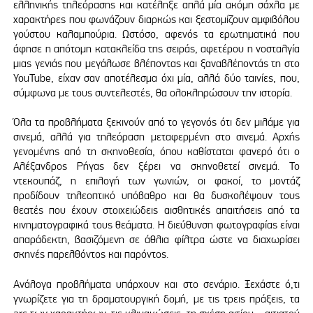
ελληνικής τηλεόρασης και κατέληξε απλά μία ακόμη σάχλα με
χαρακτήρες που φωνάζουν διαρκώς και ξεστομίζουν αμφιβόλου
γούστου καλαμπούρια. Ωστόσο, αφενός τα ερωτηματικά που
άφησε η απότομη κατακλείδα της σειράς, αφετέρου η νοσταλγία
μιας γενιάς που μεγάλωσε βλέποντας και ξαναβλέποντάς τη στο
YouTube, είχαν σαν αποτέλεσμα όχι μία, αλλά δύο ταινίες, που,
σύμφωνα με τους συντελεστές, θα ολοκληρώσουν την ιστορία.
Όλα τα προβλήματα ξεκινούν από το γεγονός ότι δεν μιλάμε για
σινεμά, αλλά για τηλεόραση μεταφερμένη στο σινεμά. Αρχής
γενομένης από τη σκηνοθεσία, όπου καθίσταται φανερό ότι ο
Αλέξανδρος Ρήγας δεν ξέρει να σκηνοθετεί σινεμά. Το
ντεκουπάζ, η επιλογή των γωνιών, οι φακοί, το μοντάζ
προδίδουν τηλεοπτικό υπόβαθρο και θα δυσκολέψουν τους
θεατές που έχουν στοιχειώδεις αισθητικές απαιτήσεις από τα
κινηματογραφικά τους θεάματα. Η διεύθυνση φωτογραφίας είναι
απαράδεκτη, βασιζόμενη σε άθλια φίλτρα ώστε να διαχωρίσει
σκηνές παρελθόντος και παρόντος.
Ανάλογα προβλήματα υπάρχουν και στο σενάριο. Ξεχάστε ό,τι
γνωρίζετε για τη δραματουργική δομή, με τις τρεις πράξεις, τα