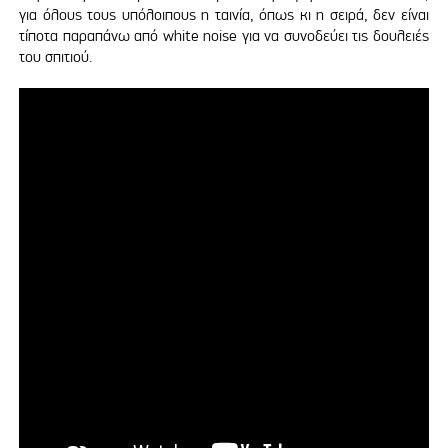
για όλους τους υπόλοιπους η ταινία, όπως κι η σειρά, δεν είναι
τίποτα παραπάνω από white noise για να συνοδεύει τις δουλειές
του σπιτιού.