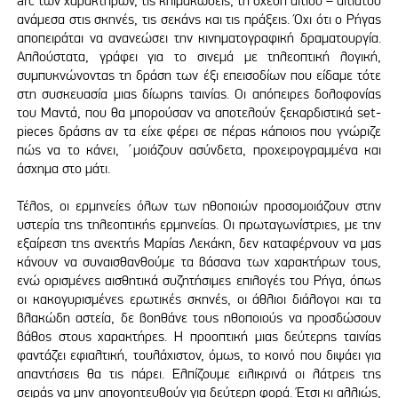
arc των χαρακτήρων, τις κλιμακώσεις, τη σχέση αιτίου – αιτιατού
ανάμεσα στις σκηνές, τις σεκάνς και τις πράξεις. Όχι ότι ο Ρήγας
αποπειράται να ανανεώσει την κινηματογραφική δραματουργία.
Απλούστατα, γράφει για το σινεμά με τηλεοπτική λογική,
συμπυκνώνοντας τη δράση των έξι επεισοδίων που είδαμε τότε
στη συσκευασία μιας δίωρης ταινίας. Οι απόπειρες δολοφονίας
του Μαντά, που θα μπορούσαν να αποτελούν ξεκαρδιστικά set-
pieces δράσης αν τα είχε φέρει σε πέρας κάποιος που γνώριζε
πώς να το κάνει, ΄μοιάζουν ασύνδετα, προχειρογραμμένα και
άσχημα στο μάτι.
Τέλος, οι ερμηνείες όλων των ηθοποιών προσομοιάζουν στην
υστερία της τηλεοπτικής ερμηνείας. Οι πρωταγωνίστριες, με την
εξαίρεση της ανεκτής Μαρίας Λεκάκη, δεν καταφέρνουν να μας
κάνουν να συναισθανθούμε τα βάσανα των χαρακτήρων τους,
ενώ ορισμένες αισθητικά συζητήσιμες επιλογές του Ρήγα, όπως
οι κακογυρισμένες ερωτικές σκηνές, οι άθλιοι διάλογοι και τα
βλακώδη αστεία, δε βοηθάνε τους ηθοποιούς να προσδώσουν
βάθος στους χαρακτήρες. Η προοπτική μιας δεύτερης ταινίας
φαντάζει εφιαλτική, τουλάχιστον, όμως, το κοινό που διψάει για
απαντήσεις θα τις πάρει. Ελπίζουμε ειλικρινά οι λάτρεις της
σειράς να μην απογοητευθούν για δεύτερη φορά. Έτσι κι αλλιώς,