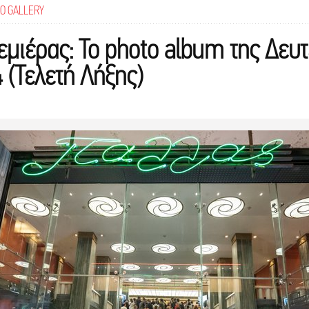
O GALLERY
εμιέρας: Το photo album της Δευ
 (Τελετή Λήξης)