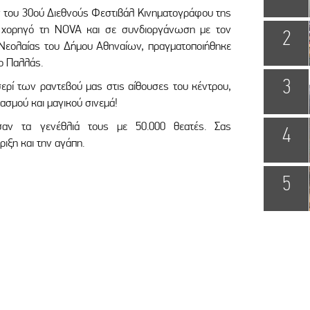
 του 30ού Διεθνούς Φεστιβάλ Κινηματογράφου της
 χορηγό τη NOVA και σε συνδιοργάνωση με τον
2
 Νεολαίας του Δήμου Αθηναίων, πραγματοποιήθηκε
το Παλλάς.
3
ερί των ραντεβού μας στις αίθουσες του κέντρου,
τασμού και μαγικού σινεμά!
σαν τα γενέθλιά τους με 50.000 θεατές. Σας
4
ριξη και την αγάπη.
5