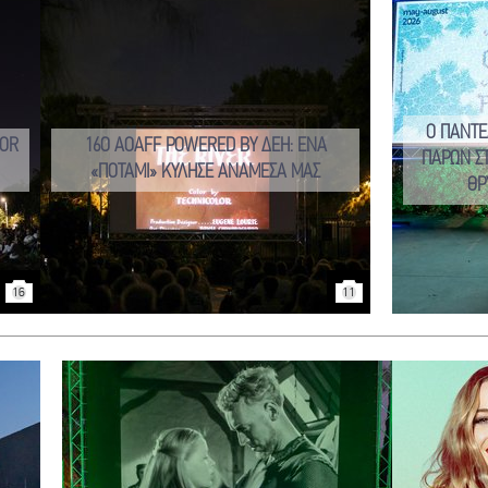
Ο ΠΑΝΤΕ
ROR
16Ο AOAFF POWERED BY ΔΕΗ: ΕΝΑ
ΠΑΡΩΝ Σ
«ΠΟΤΑΜΙ» ΚΥΛΗΣΕ ΑΝΑΜΕΣΑ ΜΑΣ
ΘΡ
16
11