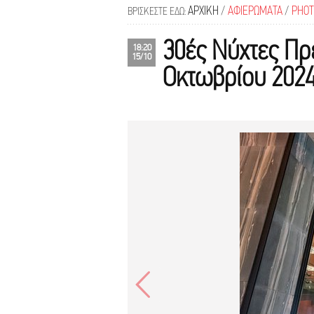
ΑΡΧΙΚΗ
/
ΑΦΙΕΡΩΜΑΤΑ
/
PHOT
ΒΡΙΣΚΕΣΤΕ ΕΔΩ:
30ές Νύχτες Πρ
18:20
15/10
Οκτωβρίου 2024