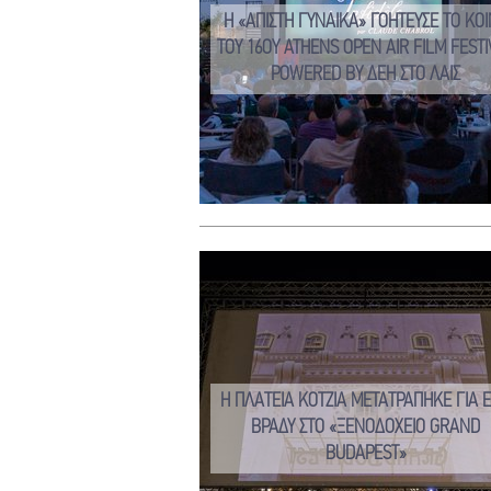
Η «ΑΠΙΣΤΗ ΓΥΝΑΙΚΑ» ΓΟΗΤΕΥΣΕ ΤΟ ΚΟ
ΤΟΥ 16ΟΥ ATHENS OPEN AIR FILM FESTI
POWERED BY ΔΕΗ ΣΤΟ ΛΑΙΣ
Η ΠΛΑΤΕΙΑ ΚΟΤΖΙΑ ΜΕΤΑΤΡΑΠΗΚΕ ΓΙΑ 
ΒΡΑΔΥ ΣΤΟ «ΞΕΝΟΔΟΧΕΙΟ GRAND
BUDAPEST»