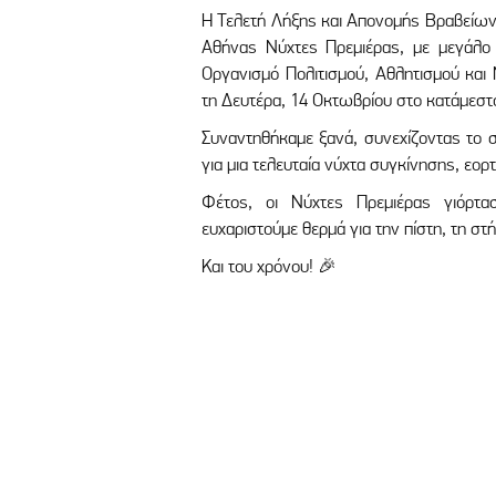
Η Τελετή Λήξης και Απονομής Βραβείων
Αθήνας Νύχτες Πρεμιέρας, με μεγάλο
Οργανισμό Πολιτισμού, Αθλητισμού και
τη Δευτέρα, 14 Οκτωβρίου στο κατάμεσ
Συναντηθήκαμε ξανά, συνεχίζοντας το σ
για μια τελευταία νύχτα συγκίνησης, εορ
Φέτος, οι Νύχτες Πρεμιέρας γιόρτα
ευχαριστούμε θερμά για την πίστη, τη στή
Και του χρόνου! 🎉