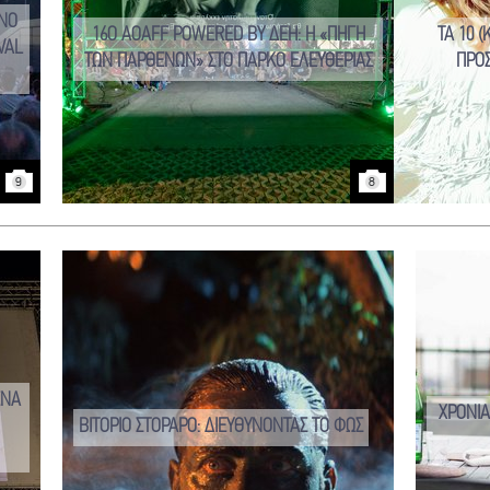
ΙΝΟ
16Ο AOAFF POWERED BY ΔΕΗ: Η «ΠΗΓΗ
ΤΑ 10 
VAL
ΤΩΝ ΠΑΡΘΕΝΩΝ» ΣΤΟ ΠΑΡΚΟ ΕΛΕΥΘΕΡΙΑΣ
ΠΡΟ
9
8
ΕΝΑ
ΧΡΟΝΙ
ΒΙΤΟΡΙΟ ΣΤΟΡΑΡΟ: ΔΙΕΥΘΥΝΟΝΤΑΣ ΤΟ ΦΩΣ