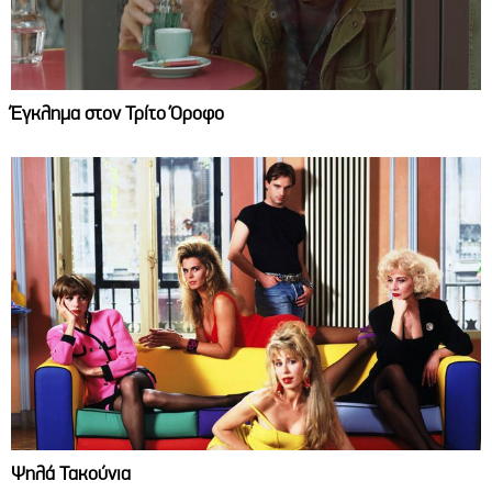
Έγκλημα στον Τρίτο Όροφο
Ψηλά Τακούνια