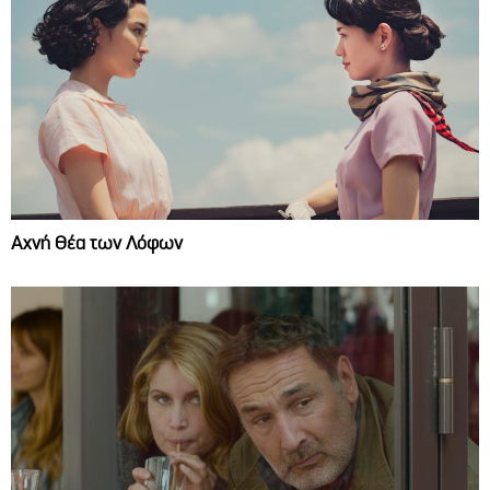
Αχνή Θέα των Λόφων