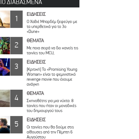
ΠΙΟ ΔΙΑΒΑΣΜΕΝΑ
ΕΙΔΗΣΕΙΣ
1
O Χαβιέ Μπαρδέμ ξεφεύγει με
τα υπερθετικά για το 3ο
«Dune»
ΘΕΜΑΤΑ
2
Με ποια σειρά να δει κανείς τις
ταινίες του MCU;
ΕΙΔΗΣΕΙΣ
3
[Κριτική] Το «Promising Young
Woman» είναι το φεμινιστικό
revenge movie που έχουμε
ανάγκη
ΘΕΜΑΤΑ
4
Σκηνοθέτης για μια νύχτα: 8
ταινίες που ήταν οι μοναδικές
του δημιουργού τους
ΕΙΔΗΣΕΙΣ
5
Οι ταινίες που θα δούμε στις
αίθουσες από την Πέμπτη 6
Αυγούστου